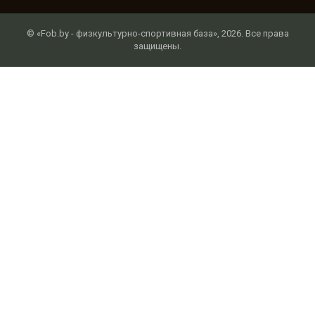
© «Fob.by - физкультурно-спортивная база», 2026. Все права
защищены.